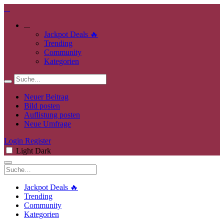
...
Jackpot Deals 🔥
Trending
Community
Kategorien
Neuer Beitrag
Bild posten
Auflistung posten
Neue Umfrage
Login
Register
Light
Dark
Jackpot Deals 🔥
Trending
Community
Kategorien