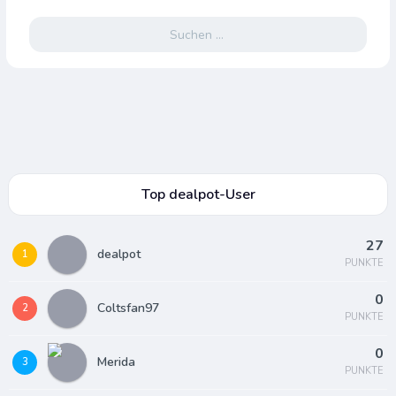
Suchen
nach:
Top dealpot-User
27
dealpot
1
PUNKTE
0
Coltsfan97
2
PUNKTE
0
Merida
3
PUNKTE